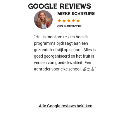
google reviews
Mieke Schreurs
Henn
★
★
★
★
★
★
★
OBS Blokstoeke
OBS Vo
“Het is mooi om te zien hoe dit
“Wij ontvangen el
programma bijdraagt aan een
fruit/groente. Fijn,
gezonde leefstijl op school. Alles is
betrouwbaar conta
goed georganiseerd en het fruit is
telefoon. Er is rui
vers en van goede kwaliteit. Een
aanpassingen ged
aanrader voor elke school! 🍎🍊🍐”
schooljaar. Onze l
genieten elke dag 
schoolfruit!.”
Alle Google reviews bekijken