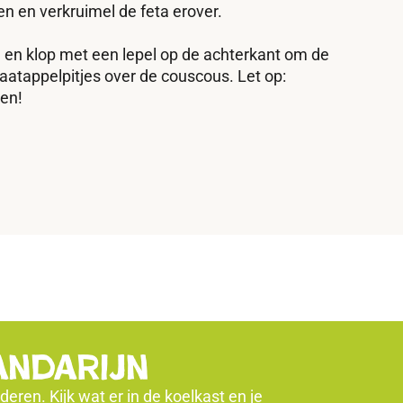
n en verkruimel de feta erover.
 en klop met een lepel op de achterkant om de
anaatappelpitjes over de couscous. Let op:
en!
andarijn
ren. Kijk wat er in de koelkast en je