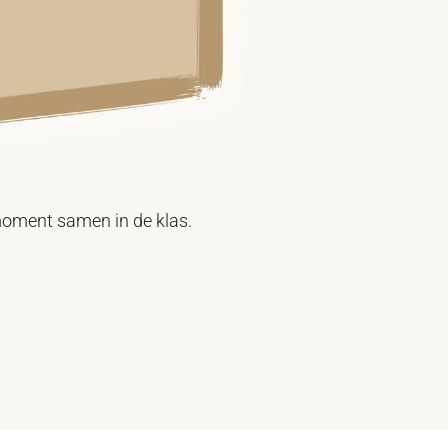
lunchgroente
Een gezonde toevoegi
Meer informatie
k moment samen in de klas.