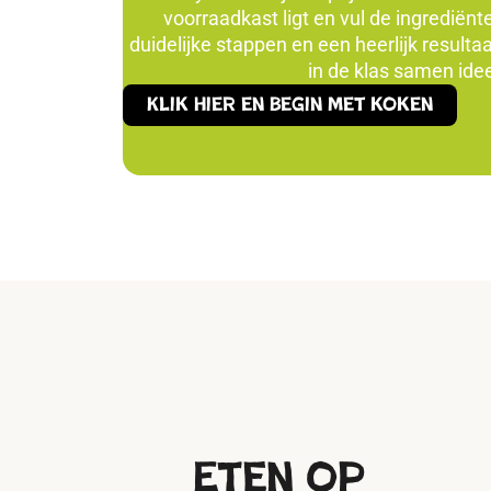
voorraadkast ligt en vul de ingredië
duidelijke stappen en een heerlijk resulta
in de klas samen id
Klik hier en begin met koken
Eten op