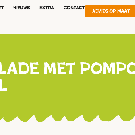
et
Nieuws
Extra
Contact
Advies op maat
ade met pompoe
l