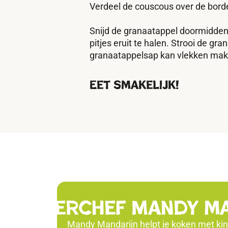
Verdeel de couscous over de borde
Snijd de granaatappel doormidden
pitjes eruit te halen. Strooi de gr
granaatappelsap kan vlekken mak
Eet smakelijk!
masterchef Mandy m
Mandy Mandarijn helpt je koken met kinde