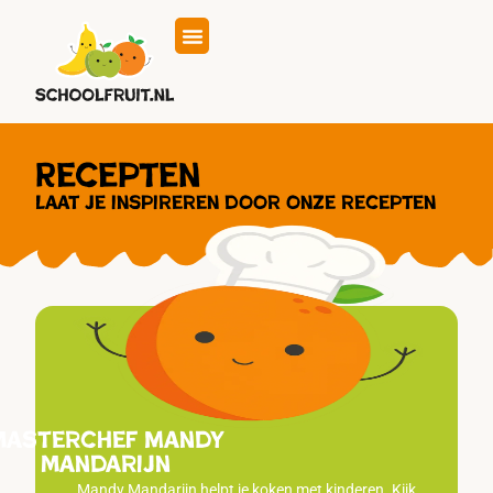
Eten op school
Hoe werkt het
Recepten
Laat je inspireren door onze recepten
masterchef Mandy
mandarijn
Mandy Mandarijn helpt je koken met kinderen. Kijk