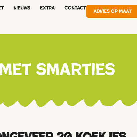
et
Nieuws
Extra
Contact
Advies op maat
met smarties