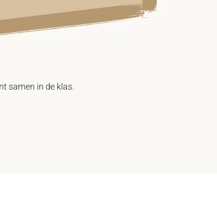
lunch
Een gez
nt samen in de klas.
Meer