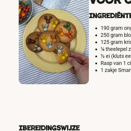
Voor o
Ingrediënt
190 gram on
250 gram bloe
125 gram kris
¼ theelepel 
½ ei (kluts ee
Rasp van 1 c
1 zakje Smar
I
Bereidingswijze