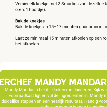
Versier elk koekje met 3 Smarties van dezelfde k
oren, 1 hoofdje).
Bak de koekjes
Bak de koekjes in 15–17 minuten goudbruin in h
Laat ze minimaal 15 minuten afkoelen op een roo
het afkoelen.
erchef Mandy mandar
Mandy Mandarijn helpt je koken met kinderen. Kijk wat 
voorraadkast ligt en vul de ingrediënten in. Mandy
duidelijke stappen en een heerlijk resultaat. Handig voo
in de klas samen ideeën te verzin