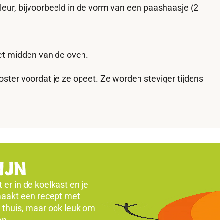
leur, bijvoorbeeld in de vorm van een paashaasje (2
et midden van de oven.
ster voordat je ze opeet. Ze worden steviger tijdens
ijn
er in de koelkast en je
 maakt een recept met
r thuis, maar ook leuk om
nen.