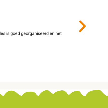
Hennie Lin
★
★
★
★
★
OBS Vogelvl
lles is goed georganiseerd en het
“Wij ontvangen elke we
aanpassingen gedurend