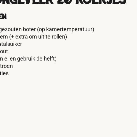
ngeveer 20 koekjes
en
gezouten boter (op kamertemperatuur)
m (+ extra om uit te rollen)
talsuiker
zout
n ei en gebruik de helft)
itroen
ties