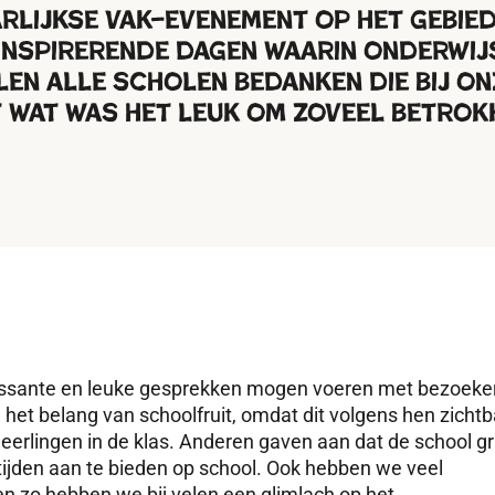
arlijkse
vak
–
evenement
op het gebied
 inspirerende dagen waarin onderwij
en alle scholen bedanken die bij on
 wat was het leuk om zoveel betrok
ssante en leuk
e
gesprekken mogen voeren met bezoeke
het belang van schoolfruit
, omdat dit
volgens hen
zichtb
eerlingen in de klas.
Anderen gaven aan dat de school g
tijden aan te bieden op school.
Ook
hebben we veel
en zo hebben we bij velen een glimlach op het