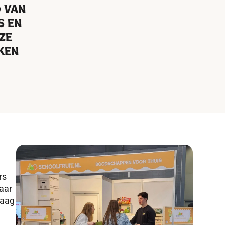
 van
s en
ze
ken
rs
aar
raag