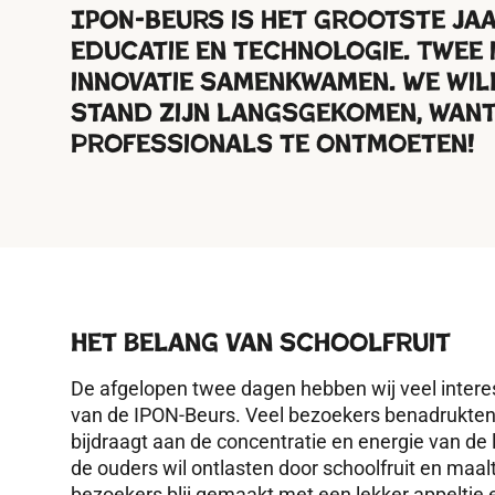
IPON-Beurs is het grootste ja
educatie en technologie. Twee
innovatie samenkwamen. We will
stand zijn langsgekomen, want
professionals te ontmoeten!
Het belang van schoolfruit
De afgelopen twee dagen hebben wij veel intere
van de IPON-Beurs.
Ve
el bezoekers
benadrukten 
bijdraagt aan de concentratie en energie van de l
de ouders wil ontlasten door schoolfruit en maal
bezoekers blij
gemaakt
met een
lekker
appeltje 