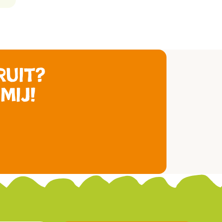
ruit?
mij!