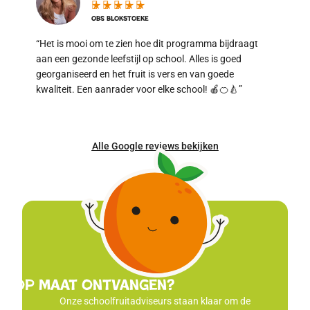
★
★
★
★
★
OBS Blokstoeke
“Het is mooi om te zien hoe dit programma bijdraagt
“Wij ont
aan een gezonde leefstijl op school. Alles is goed
en betro
georganiseerd en het fruit is vers en van goede
ruimte v
kwaliteit. Een aanrader voor elke school! 🍎🍊🍐”
Onze lee
Alle Google reviews bekijken
es op maat ontvangen?
Onze schoolfruitadviseurs staan klaar om de