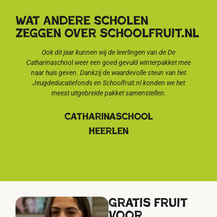
Wat Andere Scholen
zeggen over schoolfruit.nl
Ook dit jaar kunnen wij de leerlingen van de De
Daar g
Catharinaschool weer een goed gevuld winterpakket mee
bijna
naar huis geven. Dankzij de waardevolle steun van het
zome
Jeugdeducatiefonds en Schoolfruit.nl konden we het
lekker
meest uitgebreide pakket samenstellen.
Catharinaschool
Heerlen
Gratis fruit
voor