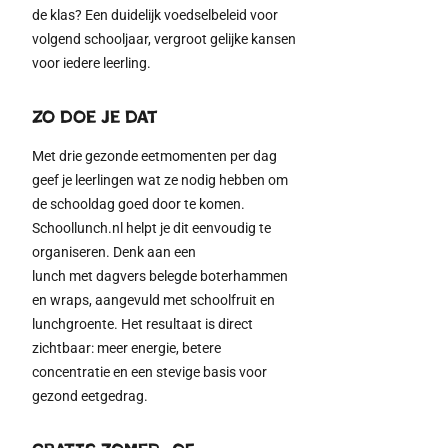
de klas
?
E
en duidelijk voedselbeleid voor
volgend schooljaar, vergroot gelijke kansen
voor iedere leerling.
Zo doe je dat
Met drie gezonde eetmomenten per dag
geef je leerlingen wat ze nodig hebben om
de
school
dag goed door te komen.
Schoollunch.nl
helpt j
e
dit
eenvoudig
te
organiseren
. Denk aan een
lunch
met
dagvers belegde boterhammen
en
wraps
, aangevuld met schoolfruit en
lunchgroe
nte.
Het resultaat is
direct
zichtbaar
: meer energie, betere
concentratie
en een stevige basis voor
gezond eetgedrag.