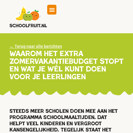
Eten op school
Hoe werkt het
← Terug naar alle berichten
Waarom het extra
zomervakantiebudget stopt
en wat je wél kunt doen
voor je leerlingen
Steeds meer scholen doen mee aan het
Programma Schoolmaaltijden. Dat
helpt veel kinderen en vergroot
kansengelijkheid. Tegelijk staat het